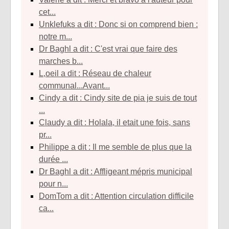
cet...
unklefuks a dit : Donc si on comprend bien :
notre m...
Dr Baghl a dit : C'est vrai que faire des
marches b...
l,oeil a dit : Réseau de chaleur
communal...Avant...
Cindy a dit : Cindy site de pia je suis de tout
...
Claudy a dit : Holala, il etait une fois, sans
pr...
Philippe a dit : Il me semble de plus que la
durée ...
Dr Baghl a dit : Affligeant mépris municipal
pour n...
DomTom a dit : Attention circulation difficile
ca...