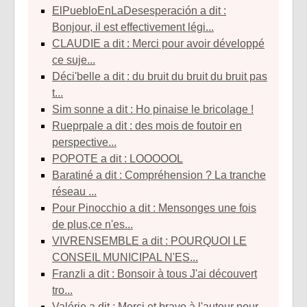
ElPuebloEnLaDesesperación a dit :
Bonjour, il est effectivement légi...
CLAUDIE a dit : Merci pour avoir développé
ce suje...
déci'belle a dit : du bruit du bruit du bruit pas
t...
sim sonne a dit : Ho pinaise le bricolage !
rueprpale a dit : des mois de foutoir en
perspective...
POPOTE a dit : LOOOOOL
baratiné a dit : Compréhension ? La tranche
réseau ...
Pour Pinocchio a dit : Mensonges une fois
de plus,ce n'es...
VIVRENSEMBLE a dit : POURQUOI LE
CONSEIL MUNICIPAL N'ES...
franzIi a dit : Bonsoir à tous J'ai découvert
tro...
Valérie a dit : Merci et bravo à l'auteur pour